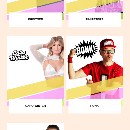
BREITNER
TIM PETERS
CARO WINTER
HONK