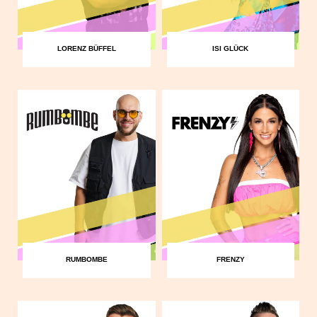
LORENZ BÜFFEL
ISI GLÜCK
RUMBOMBE
FRENZY