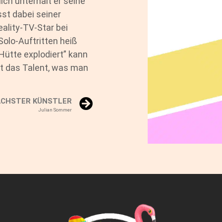
ich unterhält er seine
st dabei seiner
eality-TV-Star bei
Solo-Auftritten heiß
 Hütte explodiert” kann
at das Talent, was man
CHSTER KÜNSTLER
Julian Sommer