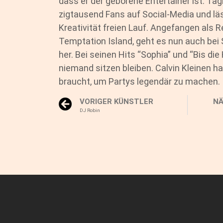
dass er der geborene Entertainer ist. Tägl
zigtausend Fans auf Social-Media und läs
Kreativität freien Lauf. Angefangen als R
Temptation Island, geht es nun auch bei 
her. Bei seinen Hits “Sophia” und “Bis die
niemand sitzen bleiben. Calvin Kleinen h
braucht, um Partys legendär zu machen.
VORIGER KÜNSTLER
NÄ
DJ Robin